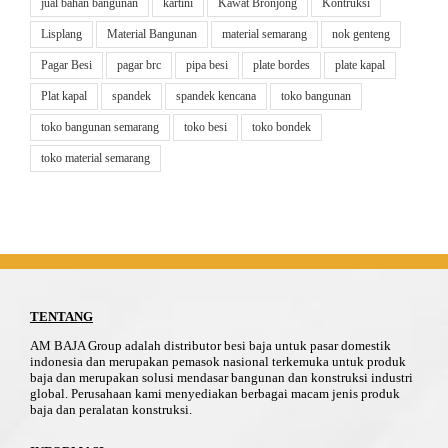
jual bahan bangunan
kartini
Kawat Bronjong
Kontruksi
Lisplang
Material Bangunan
material semarang
nok genteng
Pagar Besi
pagar brc
pipa besi
plate bordes
plate kapal
Plat kapal
spandek
spandek kencana
toko bangunan
toko bangunan semarang
toko besi
toko bondek
toko material semarang
TENTANG
AM BAJA Group adalah distributor besi baja untuk pasar domestik
indonesia dan merupakan pemasok nasional terkemuka untuk produk
baja dan merupakan solusi mendasar bangunan dan konstruksi industri
global. Perusahaan kami menyediakan berbagai macam jenis produk
baja dan peralatan konstruksi.