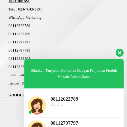
INFORMASI
Telp
:
024-76
4
3-11
91
WhatsApp Marketing :
08112622789
08112822789
08112797797
08112797798
08112822503
08112822603
Silahkan Tanyakan Berkaitan Dengan Penjualan Produk
Email : admin@am-baja.com
Kepada Admin Kami
Kantor : Jl. Gatot Subroto 7b Semarang.
GOOGLE MAPS
08112622789
Available
08112797797