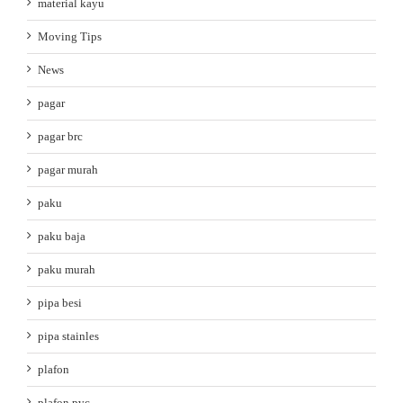
material kayu
Moving Tips
News
pagar
pagar brc
pagar murah
paku
paku baja
paku murah
pipa besi
pipa stainles
plafon
plafon pvc