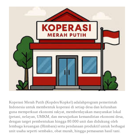
DISTRIBUTOR
Jasa Kontraktor
BLOG
Jasa Konsultan & Desain Perencanaan
HUBUNGI
Koperasi Merah Putih (Kopdes/Kopkel) adalahprogram pemerintah
Indonesia untuk membentuk koperasi di setiap desa dan kelurahan
guna memperkuat ekonomi rakyat, memberdayakan masyarakat lokal
(petani, nelayan, UMKM, dan mewujutkan kemandirian ekonomi desa,
dengan target pembentukan hingga 80.000 unit dan didukung oleh
lembaga keuangan (Himbara) serta pendanaan produktif untuk berbagai
unit usaha seperti sembako, obat murah, hingga pemasaran hasil tani.