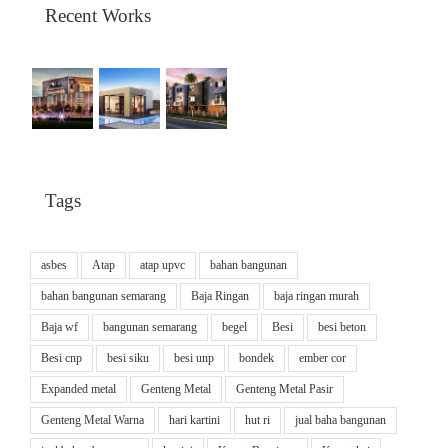
Recent Works
Tags
asbes
Atap
atap upvc
bahan bangunan
bahan bangunan semarang
Baja Ringan
baja ringan murah
Baja wf
bangunan semarang
begel
Besi
besi beton
Besi cnp
besi siku
besi unp
bondek
ember cor
Expanded metal
Genteng Metal
Genteng Metal Pasir
Genteng Metal Warna
hari kartini
hut ri
jual baha bangunan