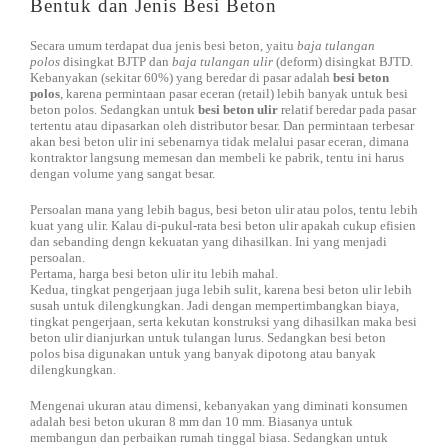
Bentuk dan Jenis Besi Beton
Secara umum terdapat dua jenis besi beton, yaitu
baja tulangan
polos
disingkat BJTP dan
baja tulangan ulir
(deform) disingkat BJTD.
Kebanyakan (sekitar 60%) yang beredar di pasar adalah
besi beton
polos
, karena permintaan pasar eceran (retail) lebih banyak untuk besi
beton polos. Sedangkan untuk
besi beton ulir
relatif beredar pada pasar
tertentu atau dipasarkan oleh distributor besar. Dan permintaan terbesar
akan besi beton ulir ini sebenarnya tidak melalui pasar eceran, dimana
kontraktor langsung memesan dan membeli ke pabrik, tentu ini harus
dengan volume yang sangat besar.
Persoalan mana yang lebih bagus, besi beton ulir atau polos, tentu lebih
kuat yang ulir. Kalau di-pukul-rata besi beton ulir apakah cukup efisien
dan sebanding dengn kekuatan yang dihasilkan. Ini yang menjadi
persoalan.
Pertama, harga besi beton ulir itu lebih mahal.
Kedua, tingkat pengerjaan juga lebih sulit, karena besi beton ulir lebih
susah untuk dilengkungkan. Jadi dengan mempertimbangkan biaya,
tingkat pengerjaan, serta kekutan konstruksi yang dihasilkan maka besi
beton ulir dianjurkan untuk tulangan lurus. Sedangkan besi beton
polos bisa digunakan untuk yang banyak dipotong atau banyak
dilengkungkan.
Mengenai ukuran atau dimensi, kebanyakan yang diminati konsumen
adalah besi beton ukuran 8 mm dan 10 mm. Biasanya untuk
membangun dan perbaikan rumah tinggal biasa. Sedangkan untuk