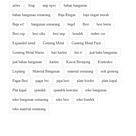
asbes
Atap
atap upvc
bahan bangunan
bahan bangunan semarang
Baja Ringan
baja ringan murah
Baja wf
bangunan semarang
begel
Besi
besi beton
Besi cnp
besi siku
besi unp
bondek
ember cor
Expanded metal
Genteng Metal
Genteng Metal Pasir
Genteng Metal Warna
hari kartini
hut ri
jual baha bangunan
jual bahan bangunan
kartini
Kawat Bronjong
Kontruksi
Lisplang
Material Bangunan
material semarang
nok genteng
Pagar Besi
pagar brc
pipa besi
plate bordes
plate kapal
Plat kapal
spandek
spandek kencana
toko bangunan
toko bangunan semarang
toko besi
toko bondek
toko material semarang