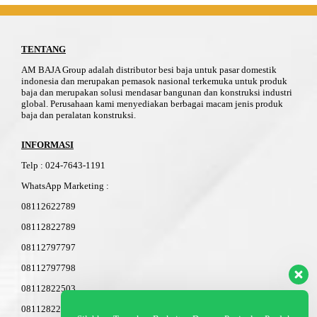
TENTANG
AM BAJA Group adalah distributor besi baja untuk pasar domestik
indonesia dan merupakan pemasok nasional terkemuka untuk produk
baja dan merupakan solusi mendasar bangunan dan konstruksi industri
global. Perusahaan kami menyediakan berbagai macam jenis produk
baja dan peralatan konstruksi.
INFORMASI
Telp
:
024-76
4
3-11
91
WhatsApp Marketing :
08112622789
08112822789
08112797797
08112797798
08112822503
08112822603