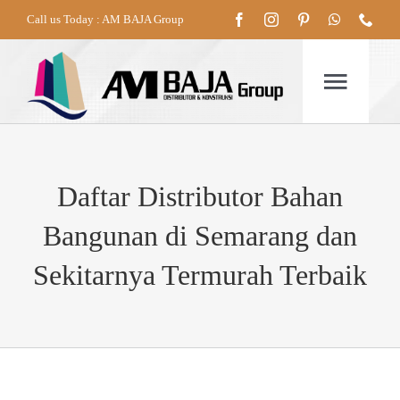
Skip
Call us Today : AM BAJA Group
to
content
Togg
Navig
HOME
Daftar Distributor Bahan
Bangunan di Semarang dan
TENTANG
Sekitarnya Termurah Terbaik
PRODUK
LAYANAN