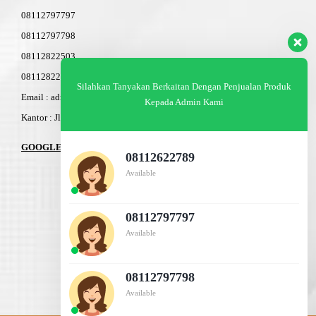
08112797797
08112797798
08112822503
08112822603
Silahkan Tanyakan Berkaitan Dengan Penjualan Produk
Email : admin@am-baja.com
Kepada Admin Kami
Kantor : Jl. Gatot Subroto 7b Semarang.
GOOGLE MAPS
08112622789
Available
08112797797
Available
08112797798
Available