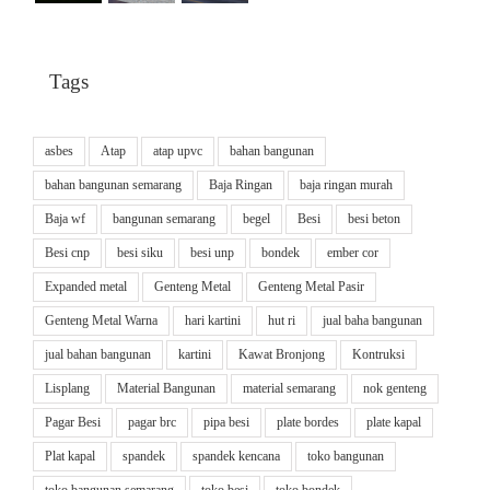
Tags
asbes
Atap
atap upvc
bahan bangunan
bahan bangunan semarang
Baja Ringan
baja ringan murah
Baja wf
bangunan semarang
begel
Besi
besi beton
Besi cnp
besi siku
besi unp
bondek
ember cor
Expanded metal
Genteng Metal
Genteng Metal Pasir
Genteng Metal Warna
hari kartini
hut ri
jual baha bangunan
jual bahan bangunan
kartini
Kawat Bronjong
Kontruksi
Lisplang
Material Bangunan
material semarang
nok genteng
Pagar Besi
pagar brc
pipa besi
plate bordes
plate kapal
Plat kapal
spandek
spandek kencana
toko bangunan