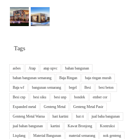
Tags
asbes
Atap
atap upvc
bahan bangunan
bahan bangunan semarang
Baja Ringan
baja ringan murah
Baja wf
bangunan semarang
begel
Besi
besi beton
Besi cnp
besi siku
besi unp
bondek
ember cor
Expanded metal
Genteng Metal
Genteng Metal Pasir
Genteng Metal Warna
hari kartini
hut ri
jual baha bangunan
jual bahan bangunan
kartini
Kawat Bronjong
Kontruksi
Lisplang
Material Bangunan
material semarang
nok genteng