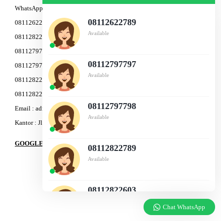
WhatsApp Marketing :
08112622789
08112622789
Available
08112822789
08112797797
08112797797
08112797798
Available
08112822503
08112822603
08112797798
Email : admin@am-baja.com
Available
Kantor : Jl. Gatot Subroto 7b Semarang.
GOOGLE MAPS
08112822789
Available
08112822603
Available
Chat WhatsApp