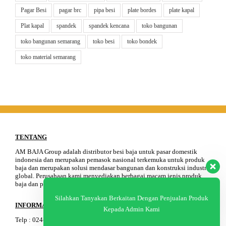
Pagar Besi
pagar brc
pipa besi
plate bordes
plate kapal
Plat kapal
spandek
spandek kencana
toko bangunan
toko bangunan semarang
toko besi
toko bondek
toko material semarang
TENTANG
AM BAJA Group adalah distributor besi baja untuk pasar domestik
indonesia dan merupakan pemasok nasional terkemuka untuk produk
baja dan merupakan solusi mendasar bangunan dan konstruksi industri
global. Perusahaan kami menyediakan berbagai macam jenis produk
baja dan peralatan konstruksi.
Silahkan Tanyakan Berkaitan Dengan Penjualan Produk
INFORMASI
Kepada Admin Kami
Telp
:
024-76
4
3-11
91