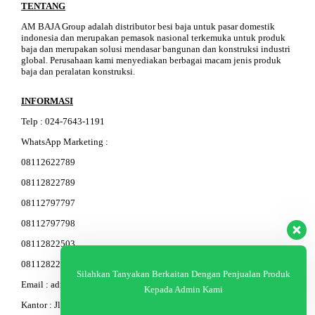
TENTANG
AM BAJA Group adalah distributor besi baja untuk pasar domestik
indonesia dan merupakan pemasok nasional terkemuka untuk produk
baja dan merupakan solusi mendasar bangunan dan konstruksi industri
global. Perusahaan kami menyediakan berbagai macam jenis produk
baja dan peralatan konstruksi.
INFORMASI
Telp
:
024-76
4
3-11
91
WhatsApp Marketing :
08112622789
08112822789
08112797797
08112797798
08112822503
08112822603
Silahkan Tanyakan Berkaitan Dengan Penjualan Produk
Email : admin@am-baja.com
Kepada Admin Kami
Kantor : Jl. Gatot Subroto 7b Semarang.