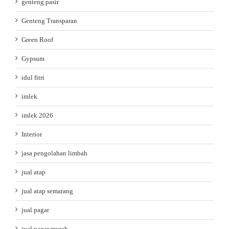
genteng pasir
Genteng Transparan
Green Roof
Gypsum
idul fitri
imlek
imlek 2026
Interior
jasa pengolahan limbah
jual atap
jual atap semarang
jual pagar
jual pagar murah