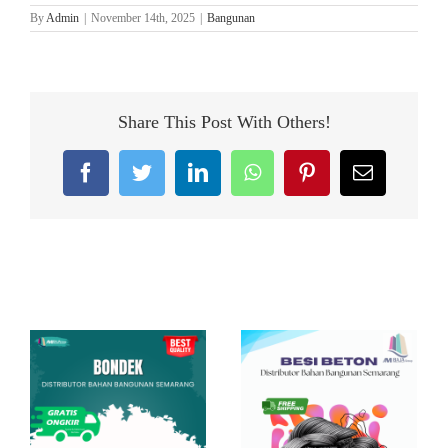
By
Admin
|
November 14th, 2025
|
Bangunan
Share This Post With Others!
Facebook
Twitter
LinkedIn
WhatsApp
Pinterest
Email
Related Posts