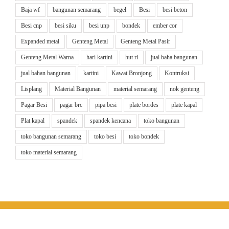
Baja wf
bangunan semarang
begel
Besi
besi beton
Besi cnp
besi siku
besi unp
bondek
ember cor
Expanded metal
Genteng Metal
Genteng Metal Pasir
Genteng Metal Warna
hari kartini
hut ri
jual baha bangunan
jual bahan bangunan
kartini
Kawat Bronjong
Kontruksi
Lisplang
Material Bangunan
material semarang
nok genteng
Pagar Besi
pagar brc
pipa besi
plate bordes
plate kapal
Plat kapal
spandek
spandek kencana
toko bangunan
toko bangunan semarang
toko besi
toko bondek
toko material semarang