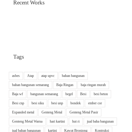
Recent Works
Tags
asbes
Atap
atap upvc
bahan bangunan
bahan bangunan semarang
Baja Ringan
baja ringan murah
Baja wf
bangunan semarang
begel
Besi
besi beton
Besi cnp
besi siku
besi unp
bondek
ember cor
Expanded metal
Genteng Metal
Genteng Metal Pasir
Genteng Metal Warna
hari kartini
hut ri
jual baha bangunan
jual bahan bangunan
kartini
Kawat Bronjong
Kontruksi