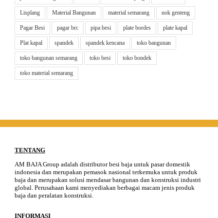
Lisplang
Material Bangunan
material semarang
nok genteng
Pagar Besi
pagar brc
pipa besi
plate bordes
plate kapal
Plat kapal
spandek
spandek kencana
toko bangunan
toko bangunan semarang
toko besi
toko bondek
toko material semarang
TENTANG
AM BAJA Group adalah distributor besi baja untuk pasar domestik
indonesia dan merupakan pemasok nasional terkemuka untuk produk
baja dan merupakan solusi mendasar bangunan dan konstruksi industri
global. Perusahaan kami menyediakan berbagai macam jenis produk
baja dan peralatan konstruksi.
INFORMASI