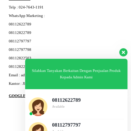
Telp
:
024-76
4
3-11
91
WhatsApp Marketing :
08112622789
08112822789
08112797797
08112797798
08112822503
08112822603
Silahkan Tanyakan Berkaitan Dengan Penjualan Produk
Email : admin@am-baja.com
Kepada Admin Kami
Kantor : Jl. Gatot Subroto 7b Semarang.
GOOGLE MAPS
08112622789
Available
08112797797