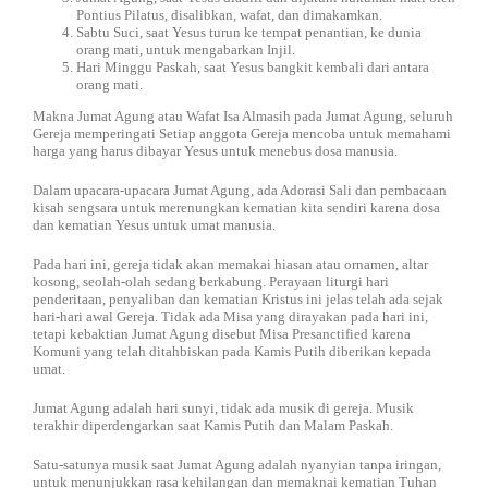
Pontius Pilatus, disalibkan, wafat, dan dimakamkan.
Sabtu Suci, saat Yesus turun ke tempat penantian, ke dunia
orang mati, untuk mengabarkan Injil.
Hari Minggu Paskah, saat Yesus bangkit kembali dari antara
orang mati.
Makna Jumat Agung atau Wafat Isa Almasih pada Jumat Agung, seluruh
Gereja memperingati Setiap anggota Gereja mencoba untuk memahami
harga yang harus dibayar Yesus untuk menebus dosa manusia.
Dalam upacara-upacara Jumat Agung, ada Adorasi Sali dan pembacaan
kisah sengsara untuk merenungkan kematian kita sendiri karena dosa
dan kematian Yesus untuk umat manusia.
Pada hari ini, gereja tidak akan memakai hiasan atau ornamen, altar
kosong, seolah-olah sedang berkabung. Perayaan liturgi hari
penderitaan, penyaliban dan kematian Kristus ini jelas telah ada sejak
hari-hari awal Gereja. Tidak ada Misa yang dirayakan pada hari ini,
tetapi kebaktian Jumat Agung disebut Misa Presanctified karena
Komuni yang telah ditahbiskan pada Kamis Putih diberikan kepada
umat.
Jumat Agung adalah hari sunyi, tidak ada musik di gereja. Musik
terakhir diperdengarkan saat Kamis Putih dan Malam Paskah.
Satu-satunya musik saat Jumat Agung adalah nyanyian tanpa iringan,
untuk menunjukkan rasa kehilangan dan memaknai kematian Tuhan