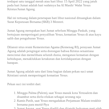
terdapat satu tanggal merah atau hari libur. 15 April 2022 yang jatuh
pada hari Jumat adalah hari wafatnya Isa Al Masih/ Wafat Yesus
Kristus/Jumat Agung.
Hal ini tertuang dalam penetapan hari libur nasional dituangkan dalam
Surat Keputusan Bersama (SKB) 3 Menteri.
Jumat Agung merupakan hari Jumat sebelum Minggu Paskah, yang
bertujuan memperingati penyaliban Yesus, kematian Yesus di atas kayu
salib dan penguburan Yesus.
Dilansir situs resmi Kementerian Agama (Kemenag RI), perayaan Jumat
Agung adalah pengingat serta dorongan bahwa Kristus senantiasa
mencintai dan memelihara seluruh dunia, mengatasi kematian dengan
kehidupan, menaklukkan ketakutan dan ketidakpastian dengan
harapan.
Jumat Agung adalah satu dari lima bagian dalam pekan suci umat
Kristiani untuk memperingati kematian Yesus.
Pekan suci ini terdiri dari:
Minggu Palma (Palem), saat Yesus masuk kota Yerusalem dan
disambut serta dielu-elukan sebagai seorang raja
Kamis Putih, saat Yesus mengadakan Perjamuan Malam terakhir
bersama para murid-Nya
Jumat Agung, saat Yesus diadili dan dijatuhi hukuman mati oleh