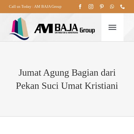
Skip
Call us Today : AM BAJA Group
to
content
Togg
Navig
HOME
Jumat Agung Bagian dari
TENTANG
Pekan Suci Umat Kristiani
PRODUK
LAYANAN