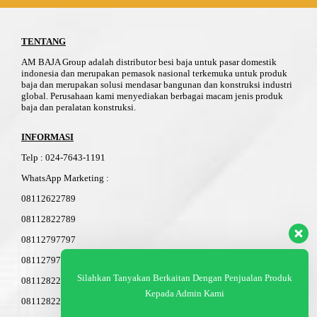
TENTANG
AM BAJA Group adalah distributor besi baja untuk pasar domestik
indonesia dan merupakan pemasok nasional terkemuka untuk produk
baja dan merupakan solusi mendasar bangunan dan konstruksi industri
global. Perusahaan kami menyediakan berbagai macam jenis produk
baja dan peralatan konstruksi.
INFORMASI
Telp
:
024-76
4
3-11
91
WhatsApp Marketing :
08112622789
08112822789
08112797797
08112797798
Silahkan Tanyakan Berkaitan Dengan Penjualan Produk
08112822503
Kepada Admin Kami
08112822603