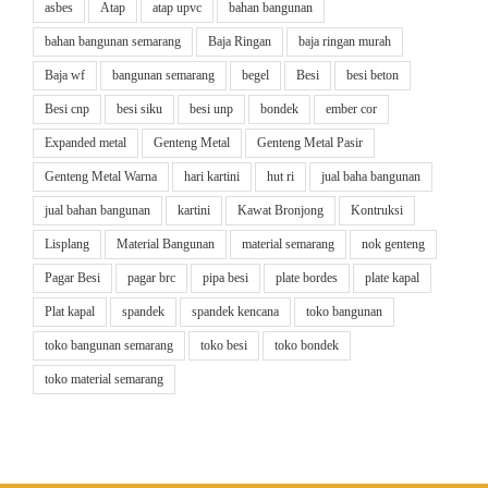
asbes
Atap
atap upvc
bahan bangunan
bahan bangunan semarang
Baja Ringan
baja ringan murah
Baja wf
bangunan semarang
begel
Besi
besi beton
Besi cnp
besi siku
besi unp
bondek
ember cor
Expanded metal
Genteng Metal
Genteng Metal Pasir
Genteng Metal Warna
hari kartini
hut ri
jual baha bangunan
jual bahan bangunan
kartini
Kawat Bronjong
Kontruksi
Lisplang
Material Bangunan
material semarang
nok genteng
Pagar Besi
pagar brc
pipa besi
plate bordes
plate kapal
Plat kapal
spandek
spandek kencana
toko bangunan
toko bangunan semarang
toko besi
toko bondek
toko material semarang