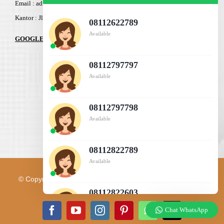
Email : admin@am-baja.com
Kantor : Jl. Gatot Subroto 7b Semarang.
08112622789
Available
GOOGLE MAPS
08112797797
Available
08112797798
Available
08112822789
Available
© Copyright 2003 - 2026 | PT. AM BAJA GROUP | All Rights
Reserved |
IT Support
08112822603
Available
Chat WhatsApp