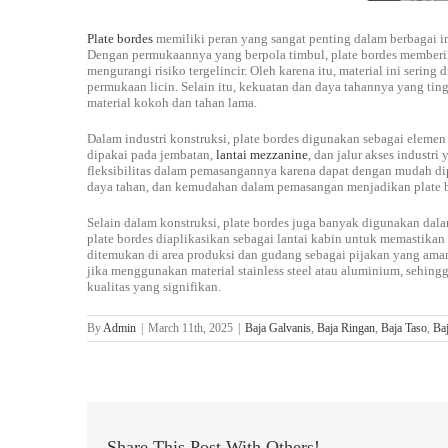
Plate bordes
memiliki peran yang sangat penting dalam berbagai 
Dengan permukaannya yang berpola timbul, plate bordes memberik
mengurangi risiko tergelincir. Oleh karena itu, material ini sering
permukaan licin. Selain itu, kekuatan dan daya tahannya yang t
material kokoh dan tahan lama.
Dalam industri konstruksi, plate bordes digunakan sebagai elemen 
dipakai pada jembatan,
lantai mezzanine
, dan jalur akses industr
fleksibilitas dalam pemasangannya karena dapat dengan mudah d
daya tahan, dan kemudahan dalam pemasangan menjadikan plate bor
Selain dalam konstruksi, plate bordes juga banyak digunakan dalam
plate bordes diaplikasikan sebagai lantai kabin untuk memastika
ditemukan di area produksi dan gudang sebagai pijakan yang aman
jika menggunakan material stainless steel atau aluminium, sehin
kualitas yang signifikan.
By
Admin
|
March 11th, 2025
|
Baja Galvanis
,
Baja Ringan
,
Baja Taso
,
Ba
Share This Post With Others!