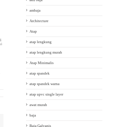
ambaja
Architecture
Atap
g
atap lengkung
ki
atap lengkung murah
Atap Minimalis
a
atap spandek
atap spandek warna
atap upvc single layer
awat murah
baja
ail
Baja Galvanis