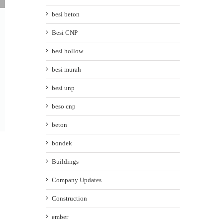
besi beton
Besi CNP
besi hollow
besi murah
besi unp
beso cnp
Perbedaan Besi CNP dan UNP dalam Konstruksi
beton
Bangunan
April 6th, 2026
|
0 Comments
bondek
Buildings
Company Updates
Construction
ember