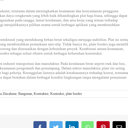
industri, terutama dalam meningkatkan keamanan dan kenyamanan pengguna.
an daya cengkeram yang lebih baik dibandingkan plat baja biasa, sehingga dapat
 digunakan pada tangga, lantai kendaraan, dan area kerja yang rentan terhadap
inggi menjadikannya pilihan utama untuk berbagai aplikasi yang membutuhkan
struktural yang mendukung beban berat sekaligus menjaga stabilitas. Plat ini serin
i yang membutuhkan permukaan anti-slip. Tidak hanya itu, plate bordes juga memili
ipotong dan disesuaikan dengan kebutuhan proyek. Kombinasi antara keamanan,
des sebagai solusi efisien untuk berbagai kebutuhan konstruksi.
 industri transportasi dan manufaktur. Pada kendaraan berat seperti truk dan bus,
n keamanan pengemudi dan penumpang. Dalam sektor manufaktur, plate ini sering
 bagi pekerja. Keunggulan lainnya adalah ketahanannya terhadap korosi, terutam
gga dapat bertahan dalam berbagai kondisi lingkungan tanpa mengalami penurunan
ja Zincalume
,
Bangunan
,
Kontraktor
,
Kontruksi
,
plate bordes
Facebook
Twitter
LinkedIn
WhatsApp
Pinterest
Em