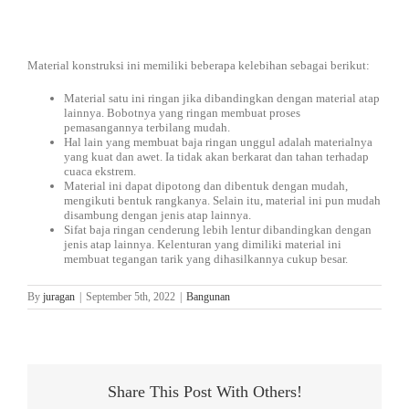
DISTRIBUTOR
Jasa Kontraktor
BLOG
Jasa Konsultan & Desain Perencanaan
Material konstruksi ini memiliki beberapa kelebihan sebagai berikut:
Material satu ini ringan jika dibandingkan dengan material atap
lainnya. Bobotnya yang ringan membuat proses
HUBUNGI
pemasangannya terbilang mudah.
Hal lain yang membuat baja ringan unggul adalah materialnya
yang kuat dan awet. Ia tidak akan berkarat dan tahan terhadap
cuaca ekstrem.
Material ini dapat dipotong dan dibentuk dengan mudah,
mengikuti bentuk rangkanya. Selain itu, material ini pun mudah
disambung dengan jenis atap lainnya.
Sifat baja ringan cenderung lebih lentur dibandingkan dengan
jenis atap lainnya. Kelenturan yang dimiliki material ini
membuat tegangan tarik yang dihasilkannya cukup besar.
By
juragan
|
September 5th, 2022
|
Bangunan
Share This Post With Others!