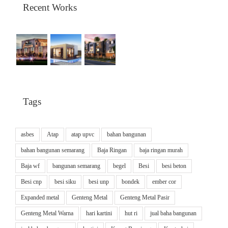
Recent Works
Tags
asbes
Atap
atap upvc
bahan bangunan
bahan bangunan semarang
Baja Ringan
baja ringan murah
Baja wf
bangunan semarang
begel
Besi
besi beton
Besi cnp
besi siku
besi unp
bondek
ember cor
Expanded metal
Genteng Metal
Genteng Metal Pasir
Genteng Metal Warna
hari kartini
hut ri
jual baha bangunan