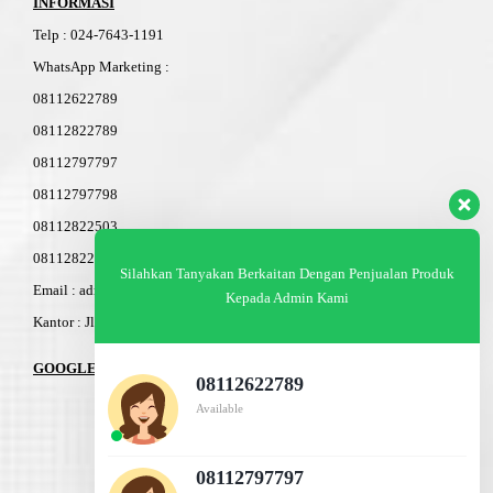
INFORMASI
Telp
:
024-76
4
3-11
91
WhatsApp Marketing :
08112622789
08112822789
08112797797
08112797798
08112822503
08112822603
Silahkan Tanyakan Berkaitan Dengan Penjualan Produk
Email : admin@am-baja.com
Kepada Admin Kami
Kantor : Jl. Gatot Subroto 7b Semarang.
GOOGLE MAPS
08112622789
Available
08112797797