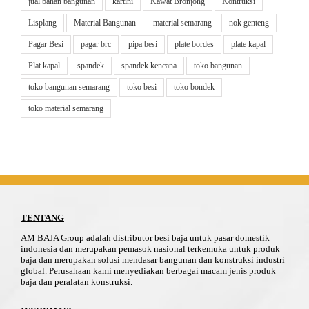
jual bahan bangunan
kartini
Kawat Bronjong
Kontruksi
Lisplang
Material Bangunan
material semarang
nok genteng
Pagar Besi
pagar brc
pipa besi
plate bordes
plate kapal
Plat kapal
spandek
spandek kencana
toko bangunan
toko bangunan semarang
toko besi
toko bondek
toko material semarang
TENTANG
AM BAJA Group adalah distributor besi baja untuk pasar domestik
indonesia dan merupakan pemasok nasional terkemuka untuk produk
baja dan merupakan solusi mendasar bangunan dan konstruksi industri
global. Perusahaan kami menyediakan berbagai macam jenis produk
baja dan peralatan konstruksi.