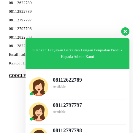
08112622789
08112822789
08112797797
08112797798
08112822503
08112822603
Silahkan Tanyakan Berkaitan Dengan Penjualan Produk
Email : admin@am-baja.com
Kepada Admin Kami
Kantor : Jl. Gatot Subroto 7b Semarang.
GOOGLE MAPS
08112622789
Available
08112797797
Available
08112797798