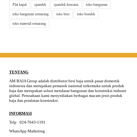
Plat kapal
spandek
spandek kencana
toko bangunan
toko bangunan semarang
toko besi
toko bondek
toko material semarang
TENTANG
AM BAJA Group adalah distributor besi baja untuk pasar domestik
indonesia dan merupakan pemasok nasional terkemuka untuk produk
baja dan merupakan solusi mendasar bangunan dan konstruksi industri
global. Perusahaan kami menyediakan berbagai macam jenis produk
baja dan peralatan konstruksi.
INFORMASI
Telp
:
024-76
4
3-11
91
WhatsApp Marketing :