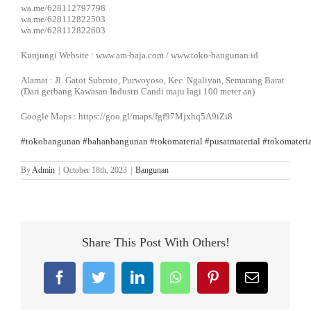
wa.me/628112797798
wa.me/628112822503
wa.me/628112822603
Kunjungi Website : www.am-baja.com / www.toko-bangunan.id
Alamat : Jl. Gatot Subroto, Purwoyoso, Kec. Ngaliyan, Semarang Barat
(Dari gerbang Kawasan Industri Candi maju lagi 100 meter an)
Google Maps : https://goo.gl/maps/fgf97Mjxhq5A9iZi8
#tokobangunan
#bahanbangunan
#tokomaterial
#pusatmaterial
#tokomateri
By
Admin
|
October 18th, 2023
|
Bangunan
Share This Post With Others!
Facebook
Twitter
LinkedIn
WhatsApp
Pinterest
Email