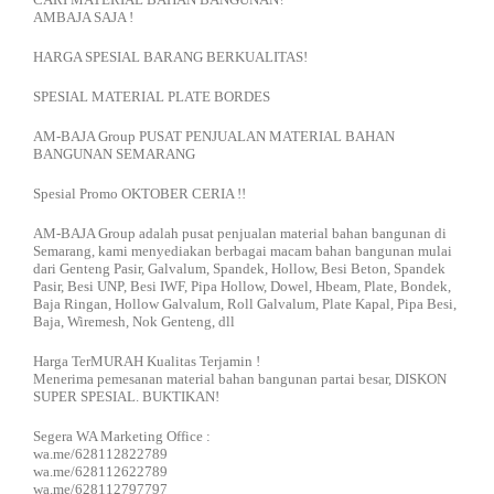
AMBAJA SAJA !
HARGA SPESIAL BARANG BERKUALITAS!
SPESIAL MATERIAL PLATE BORDES
AM-BAJA Group PUSAT PENJUALAN MATERIAL BAHAN
BANGUNAN SEMARANG
Spesial Promo OKTOBER CERIA !!
AM-BAJA Group adalah pusat penjualan material bahan bangunan di
Semarang, kami menyediakan berbagai macam bahan bangunan mulai
dari Genteng Pasir, Galvalum, Spandek, Hollow, Besi Beton, Spandek
Pasir, Besi UNP, Besi IWF, Pipa Hollow, Dowel, Hbeam, Plate, Bondek,
Baja Ringan, Hollow Galvalum, Roll Galvalum, Plate Kapal, Pipa Besi,
Baja, Wiremesh, Nok Genteng, dll
Harga TerMURAH Kualitas Terjamin !
Menerima pemesanan material bahan bangunan partai besar, DISKON
SUPER SPESIAL. BUKTIKAN!
Segera WA Marketing Office :
wa.me/628112822789
wa.me/628112622789
wa.me/628112797797