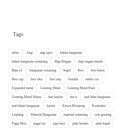
Tags
asbes
Atap
atap upvc
bahan bangunan
bahan bangunan semarang
Baja Ringan
baja ringan murah
Baja wf
bangunan semarang
begel
Besi
besi beton
Besi cnp
besi siku
besi unp
bondek
ember cor
Expanded metal
Genteng Metal
Genteng Metal Pasir
Genteng Metal Warna
hari kartini
hut ri
jual baha bangunan
jual bahan bangunan
kartini
Kawat Bronjong
Kontruksi
Lisplang
Material Bangunan
material semarang
nok genteng
Pagar Besi
pagar brc
pipa besi
plate bordes
plate kapal