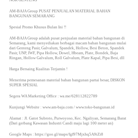
AM-BAJA Group PUSAT PENJUALAN MATERIAL BAHAN
BANGUNAN SEMARANG
Spesial Promo Khusus Bulan Ini !!
AM-BAJA Group adalah pusat penjualan material bahan bangunan di
Semarang, kami menyediakan berbagai macam bahan bangunan mulai
dari Genteng Pasir, Galvalum, Spandek, Hollow, Besi Beton, Spandek
Pasir, UNP, IWF, Pipa Hollow, Dowel, Hbeam, Plate, Bondek, Baja
Ringan, Hollow Galvalum, Roll Galvalum, Plate Kapal, Pipa Besi, dll
Harga Bersaing Kualitas Terjamin !
Menerima pemesanan material bahan bangunan partai besar, DISKON
SUPER SPESIAL
Segera WA Marketing Office : wa.me/628112822789
Kunjungi Website : www.am-baja.com / www.toko-bangunan.id
Alamat : Jl. Gatot Subroto, Purwoyoso, Kec. Ngaliyan, Semarang Barat
(Dari gerbang Kawasan Industri Candi maju lagi 100 meter an)
Google Maps : https://goo.gl/maps/fgf97Mjxhq5A9iZi8