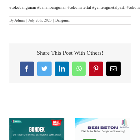
#tokobangunan
#bahanbangunan
#tokomaterial
#gentengmetalpasir
#tokoma
By
Admin
|
July 28th, 2023
|
Bangunan
Share This Post With Others!
Facebook
Twitter
LinkedIn
WhatsApp
Pinterest
Email
Related Posts