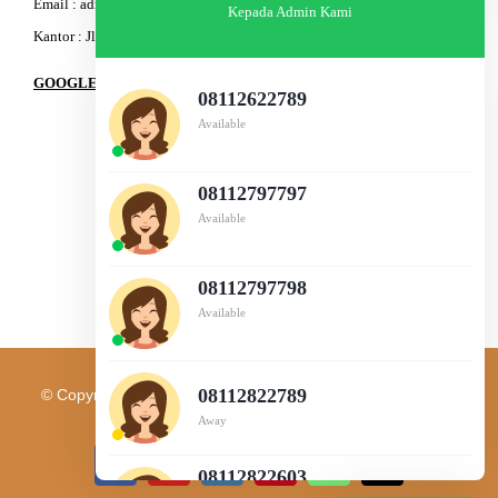
Email : admin@am-baja.com
Kepada Admin Kami
Kantor : Jl. Gatot Subroto 7b Semarang.
GOOGLE MAPS
08112622789
Available
08112797797
Available
08112797798
Available
08112822789
© Copyright 2003 - 2026 | PT. AM BAJA GROUP | All Rights
Reserved |
IT Support
Away
08112822603