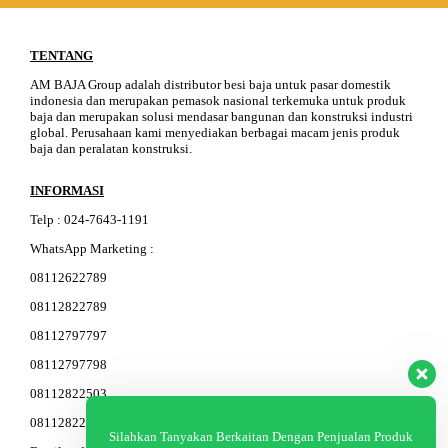
TENTANG
AM BAJA Group adalah distributor besi baja untuk pasar domestik
indonesia dan merupakan pemasok nasional terkemuka untuk produk
baja dan merupakan solusi mendasar bangunan dan konstruksi industri
global. Perusahaan kami menyediakan berbagai macam jenis produk
baja dan peralatan konstruksi.
INFORMASI
Telp
:
024-76
4
3-11
91
WhatsApp Marketing :
08112622789
08112822789
08112797797
08112797798
08112822503
08112822603
Silahkan Tanyakan Berkaitan Dengan Penjualan Produk