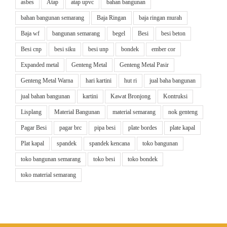
asbes
Atap
atap upvc
bahan bangunan
bahan bangunan semarang
Baja Ringan
baja ringan murah
Baja wf
bangunan semarang
begel
Besi
besi beton
Besi cnp
besi siku
besi unp
bondek
ember cor
Expanded metal
Genteng Metal
Genteng Metal Pasir
Genteng Metal Warna
hari kartini
hut ri
jual baha bangunan
jual bahan bangunan
kartini
Kawat Bronjong
Kontruksi
Lisplang
Material Bangunan
material semarang
nok genteng
Pagar Besi
pagar brc
pipa besi
plate bordes
plate kapal
Plat kapal
spandek
spandek kencana
toko bangunan
toko bangunan semarang
toko besi
toko bondek
toko material semarang