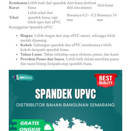
Ketahanan
Lebih baik dari spandek
Anti-karat (terbuat
Anti-karat
Karat
biasa
dari zincalume)
Lebih tebal dari
Biasanya 0,3 – 0,5
Biasanya 10
Tebal
spandek biasa, tapi
mm
mm
lebih tipis dari uPVC
Keunggulan Spandek uPVC
Ringan
: Lebih ringan dari atap uPVC murni, sehingga lebih
mudah dipasang.
Kokoh
: Gabungan spandek dan uPVC membuatnya lebih
kokoh daripada spandek biasa.
Tahan Lama
: Tahan terhadap cuaca ekstrem, panas, dan karat.
Peredam Panas dan Suara
: Lebih baik dalam meredam panas
dan suara bising daripada atap spandek biasa.