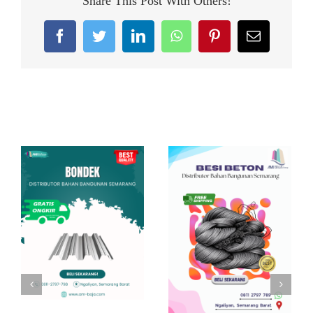
Share This Post With Others!
Facebook
Twitter
LinkedIn
WhatsApp
Pinterest
Email
Related Posts