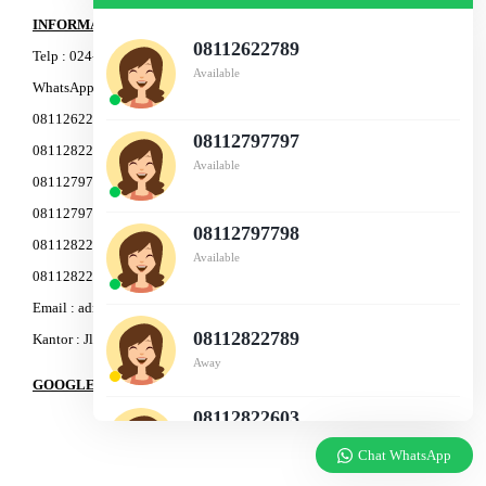
INFORMASI
08112622789
Telp
:
024-76
4
3-11
91
Available
WhatsApp Marketing :
08112622789
08112797797
08112822789
Available
08112797797
08112797798
08112797798
08112822503
Available
08112822603
Email : admin@am-baja.com
08112822789
Kantor : Jl. Gatot Subroto 7b Semarang.
Away
GOOGLE MAPS
08112822603
Available
Chat WhatsApp