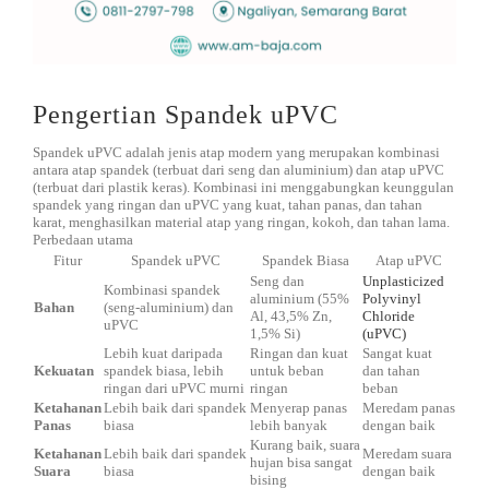
Pengertian Spandek uPVC
Spandek uPVC adalah jenis atap modern yang merupakan kombinasi
antara atap spandek (terbuat dari seng dan aluminium) dan atap uPVC
(terbuat dari plastik keras). Kombinasi ini menggabungkan keunggulan
spandek yang ringan dan uPVC yang kuat, tahan panas, dan tahan
karat, menghasilkan material atap yang ringan, kokoh, dan tahan lama.
Perbedaan utama
Fitur
Spandek uPVC
Spandek Biasa
Atap uPVC
Seng dan
Unplasticized
Kombinasi spandek
aluminium (55%
Polyvinyl
Bahan
(seng-aluminium) dan
Al, 43,5% Zn,
Chloride
uPVC
1,5% Si)
(uPVC)
Lebih kuat daripada
Ringan dan kuat
Sangat kuat
Kekuatan
spandek biasa, lebih
untuk beban
dan tahan
ringan dari uPVC murni
ringan
beban
Ketahanan
Lebih baik dari spandek
Menyerap panas
Meredam panas
Panas
biasa
lebih banyak
dengan baik
Kurang baik, suara
Ketahanan
Lebih baik dari spandek
Meredam suara
hujan bisa sangat
Suara
biasa
dengan baik
bising