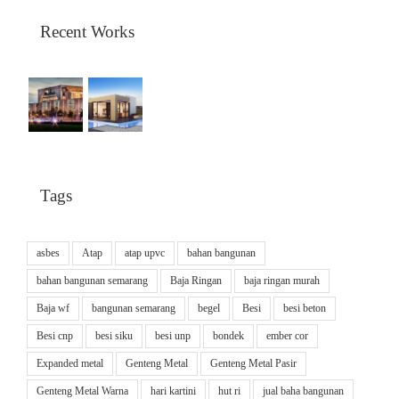
Recent Works
Tags
asbes
Atap
atap upvc
bahan bangunan
bahan bangunan semarang
Baja Ringan
baja ringan murah
Baja wf
bangunan semarang
begel
Besi
besi beton
Besi cnp
besi siku
besi unp
bondek
ember cor
Expanded metal
Genteng Metal
Genteng Metal Pasir
Genteng Metal Warna
hari kartini
hut ri
jual baha bangunan