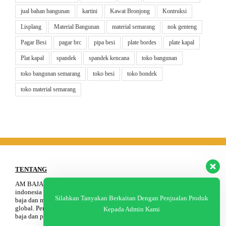
jual bahan bangunan
kartini
Kawat Bronjong
Kontruksi
Lisplang
Material Bangunan
material semarang
nok genteng
Pagar Besi
pagar brc
pipa besi
plate bordes
plate kapal
Plat kapal
spandek
spandek kencana
toko bangunan
toko bangunan semarang
toko besi
toko bondek
toko material semarang
TENTANG
AM BAJA Group adalah distributor besi baja untuk pasar domestik
indonesia dan merupakan pemasok nasional terkemuka untuk produk
Silahkan Tanyakan Berkaitan Dengan Penjualan Produk
baja dan merupakan solusi mendasar bangunan dan konstruksi industri
global. Perusahaan kami menyediakan berbagai macam jenis produk
Kepada Admin Kami
baja dan peralatan konstruksi.