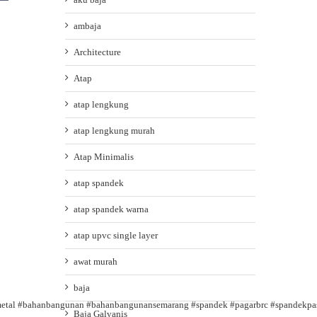
ambaja
Architecture
Atap
atap lengkung
atap lengkung murah
Atap Minimalis
atap spandek
atap spandek warna
atap upvc single layer
awat murah
baja
etal
#bahanbangunan
#bahanbangunansemarang
#spandek
#pagarbrc
#spandekpas
Baja Galvanis