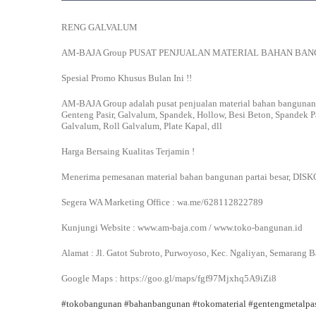
RENG GALVALUM
AM-BAJA Group PUSAT PENJUALAN MATERIAL BAHAN B
Spesial Promo Khusus Bulan Ini !!
AM-BAJA Group adalah pusat penjualan material bahan bangunan
Genteng Pasir, Galvalum, Spandek, Hollow, Besi Beton, Spandek P
Galvalum, Roll Galvalum, Plate Kapal, dll
Harga Bersaing Kualitas Terjamin !
Menerima pemesanan material bahan bangunan partai besar, DI
Segera WA Marketing Office : wa.me/628112822789
Kunjungi Website : www.am-baja.com / www.toko-bangunan.id
Alamat : Jl. Gatot Subroto, Purwoyoso, Kec. Ngaliyan, Semarang B
Google Maps : https://goo.gl/maps/fgf97Mjxhq5A9iZi8
#tokobangunan
#bahanbangunan
#tokomaterial
#gentengmetalpas