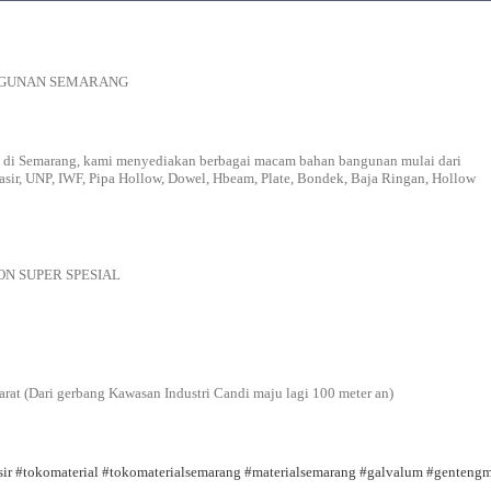
ANGUNAN SEMARANG
 di Semarang, kami menyediakan berbagai macam bahan bangunan mulai dari
asir, UNP, IWF, Pipa Hollow, Dowel, Hbeam, Plate, Bondek, Baja Ringan, Hollow
SKON SUPER SPESIAL
arat (Dari gerbang Kawasan Industri Candi maju lagi 100 meter an)
ir
#tokomaterial
#tokomaterialsemarang
#materialsemarang
#galvalum
#gentengm