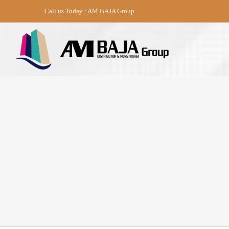
Skip
Call us Today : AM BAJA Group
to
content