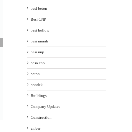
besi beton
Besi CNP
besi hollow
besi murah
besi unp
beso cnp
beton
bondek
Buildings
Company Updates
ATAP UPVC SINGLE LAYER: PILIHAN ATAP
Construction
KOKOH DAN AWET UNTUK KANOPI ANDA
March 28th, 2026
|
0 Comments
ember