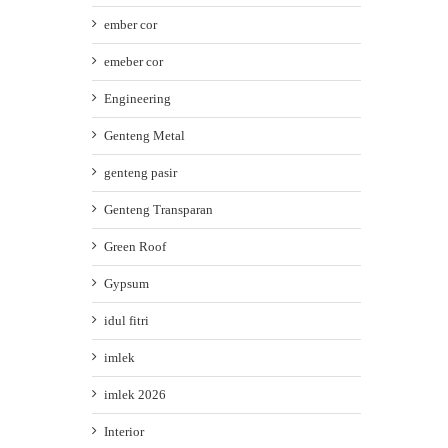
ember cor
emeber cor
Engineering
Genteng Metal
genteng pasir
ATAP UPVC SINGLE LAYER: PILIHAN ATAP
KOKOH DAN AWET UNTUK KANOPI ANDA
Genteng Transparan
March 28th, 2026
|
0 Comments
Green Roof
Gypsum
idul fitri
imlek
imlek 2026
Interior