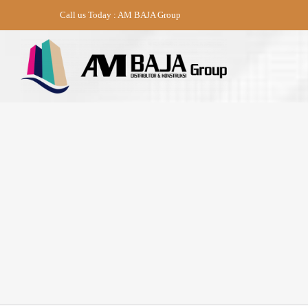
Skip
Call us Today : AM BAJA Group
to
content