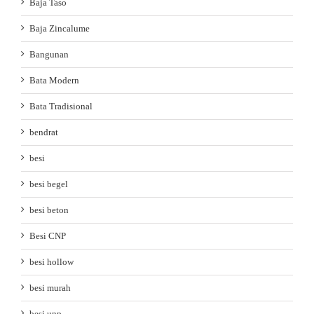
Baja Taso
Baja Zincalume
Bangunan
Bata Modern
Bata Tradisional
bendrat
besi
besi begel
besi beton
Besi CNP
besi hollow
besi murah
besi unp