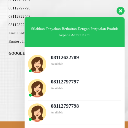
08112797798
08112822503
08112822603
Silahkan Tanyakan Berkaitan Dengan Penjualan Produk
Email : admin@am-baja.com
Kepada Admin Kami
Kantor : Jl. Gatot Subroto 7b Semarang.
GOOGLE MAPS
08112622789
Available
08112797797
Available
08112797798
Available