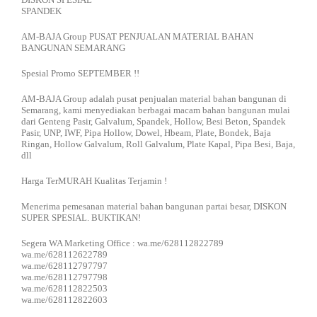
SPANDEK
AM-BAJA Group PUSAT PENJUALAN MATERIAL BAHAN
BANGUNAN SEMARANG
Spesial Promo SEPTEMBER !!
AM-BAJA Group adalah pusat penjualan material bahan bangunan di
Semarang, kami menyediakan berbagai macam bahan bangunan mulai
dari Genteng Pasir, Galvalum, Spandek, Hollow, Besi Beton, Spandek
Pasir, UNP, IWF, Pipa Hollow, Dowel, Hbeam, Plate, Bondek, Baja
Ringan, Hollow Galvalum, Roll Galvalum, Plate Kapal, Pipa Besi, Baja,
dll
Harga TerMURAH Kualitas Terjamin !
Menerima pemesanan material bahan bangunan partai besar, DISKON
SUPER SPESIAL. BUKTIKAN!
Segera WA Marketing Office : wa.me/628112822789
wa.me/628112622789
wa.me/628112797797
wa.me/628112797798
wa.me/628112822503
wa.me/628112822603