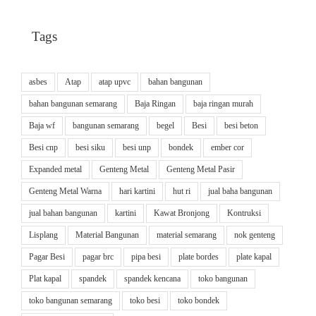
Tags
asbes
Atap
atap upvc
bahan bangunan
bahan bangunan semarang
Baja Ringan
baja ringan murah
Baja wf
bangunan semarang
begel
Besi
besi beton
Besi cnp
besi siku
besi unp
bondek
ember cor
Expanded metal
Genteng Metal
Genteng Metal Pasir
Genteng Metal Warna
hari kartini
hut ri
jual baha bangunan
jual bahan bangunan
kartini
Kawat Bronjong
Kontruksi
Lisplang
Material Bangunan
material semarang
nok genteng
Pagar Besi
pagar brc
pipa besi
plate bordes
plate kapal
Plat kapal
spandek
spandek kencana
toko bangunan
toko bangunan semarang
toko besi
toko bondek