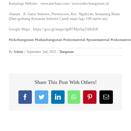
Kunjungi Website : www.am-baja.com / www.toko-bangunan.id
Alamat : Jl. Gatot Subroto, Purwoyoso, Kec. Ngaliyan, Semarang Barat
(Dari gerbang Kawasan Industri Candi maju lagi 100 meter an)
Google Maps : https://goo.gl/maps/fgf97Mjxhq5A9iZi8
#tokobangunan
#bahanbangunan
#tokomaterial
#pusatmaterial
#tokomateri
By
Admin
|
September 2nd, 2023
|
Bangunan
Share This Post With Others!
Facebook
Twitter
LinkedIn
WhatsApp
Pinterest
Email
Related Posts