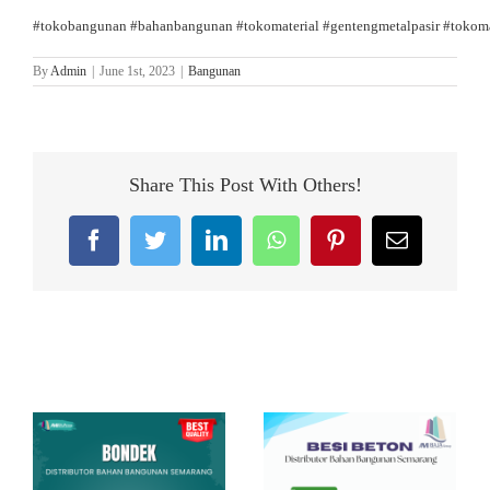
#tokobangunan
#bahanbangunan
#tokomaterial
#gentengmetalpasir
#tokoma
By
Admin
|
June 1st, 2023
|
Bangunan
Share This Post With Others!
Facebook
Twitter
LinkedIn
WhatsApp
Pinterest
Email
Related Posts