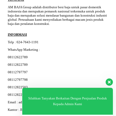
AM BAJA Group adalah distributor besi baja untuk pasar domestik
indonesia dan merupakan pemasok nasional terkemuka untuk produk
baja dan merupakan solusi mendasar bangunan dan konstruksi industri
global. Perusahaan kami menyediakan berbagai macam jenis produk
baja dan peralatan konstruksi.
INFORMASI
Telp
:
024-76
4
3-11
91
WhatsApp Marketing :
08112622789
08112822789
08112797797
08112797798
08112822503
08112822603
Silahkan Tanyakan Berkaitan Dengan Penjualan Produk
Email : admin@am-baja.com
Kepada Admin Kami
Kantor : Jl. Gatot Subroto 7b Semarang.