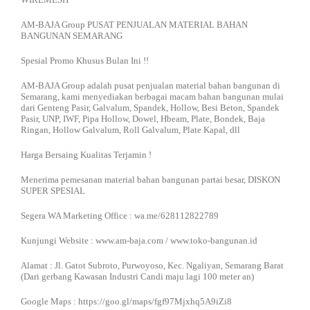
AM-BAJA Group PUSAT PENJUALAN MATERIAL BAHAN
BANGUNAN SEMARANG
Spesial Promo Khusus Bulan Ini !!
AM-BAJA Group adalah pusat penjualan material bahan bangunan di
Semarang, kami menyediakan berbagai macam bahan bangunan mulai
dari Genteng Pasir, Galvalum, Spandek, Hollow, Besi Beton, Spandek
Pasir, UNP, IWF, Pipa Hollow, Dowel, Hbeam, Plate, Bondek, Baja
Ringan, Hollow Galvalum, Roll Galvalum, Plate Kapal, dll
Harga Bersaing Kualitas Terjamin !
Menerima pemesanan material bahan bangunan partai besar, DISKON
SUPER SPESIAL
Segera WA Marketing Office : wa.me/628112822789
Kunjungi Website : www.am-baja.com / www.toko-bangunan.id
Alamat : Jl. Gatot Subroto, Purwoyoso, Kec. Ngaliyan, Semarang Barat
(Dari gerbang Kawasan Industri Candi maju lagi 100 meter an)
Google Maps : https://goo.gl/maps/fgf97Mjxhq5A9iZi8