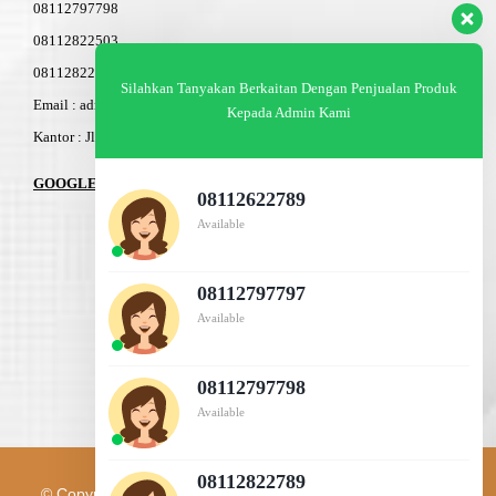
08112797798
08112822503
08112822603
Silahkan Tanyakan Berkaitan Dengan Penjualan Produk
Email : admin@am-baja.com
Kepada Admin Kami
Kantor : Jl. Gatot Subroto 7b Semarang.
GOOGLE MAPS
08112622789
Available
08112797797
Available
08112797798
Available
08112822789
© Copyright 2003 - 2026 | PT. AM BAJA GROUP | All Rights