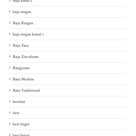
baja kanal c
baja ringan
Baja Ringan
baja ringan kanal c
Baja Taso
Baja Zincalume
Bangunan
Bata Modern
Bata Tradisional
bendrat
besi
besi begel
besi beton