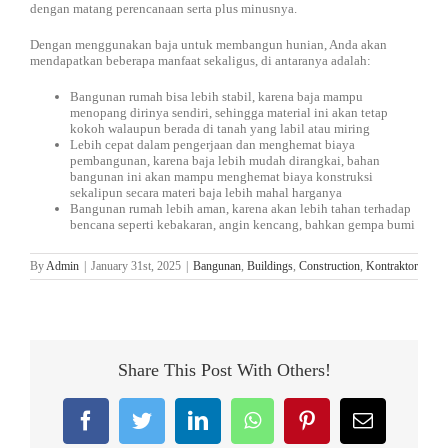
dengan matang perencanaan serta plus minusnya.
Dengan menggunakan baja untuk membangun hunian, Anda akan
mendapatkan beberapa manfaat sekaligus, di antaranya adalah:
Bangunan rumah bisa lebih stabil, karena baja mampu
menopang dirinya sendiri, sehingga material ini akan tetap
kokoh walaupun berada di tanah yang labil atau miring
Lebih cepat dalam pengerjaan dan menghemat biaya
pembangunan, karena baja lebih mudah dirangkai, bahan
bangunan ini akan mampu menghemat biaya konstruksi
sekalipun secara materi baja lebih mahal harganya
Bangunan rumah lebih aman, karena akan lebih tahan terhadap
bencana seperti kebakaran, angin kencang, bahkan gempa bumi
By
Admin
|
January 31st, 2025
|
Bangunan
,
Buildings
,
Construction
,
Kontraktor
Share This Post With Others!
Facebook
Twitter
LinkedIn
WhatsApp
Pinterest
Email