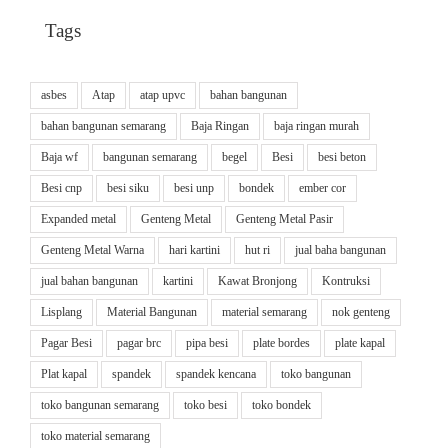
Tags
asbes
Atap
atap upvc
bahan bangunan
bahan bangunan semarang
Baja Ringan
baja ringan murah
Baja wf
bangunan semarang
begel
Besi
besi beton
Besi cnp
besi siku
besi unp
bondek
ember cor
Expanded metal
Genteng Metal
Genteng Metal Pasir
Genteng Metal Warna
hari kartini
hut ri
jual baha bangunan
jual bahan bangunan
kartini
Kawat Bronjong
Kontruksi
Lisplang
Material Bangunan
material semarang
nok genteng
Pagar Besi
pagar brc
pipa besi
plate bordes
plate kapal
Plat kapal
spandek
spandek kencana
toko bangunan
toko bangunan semarang
toko besi
toko bondek
toko material semarang