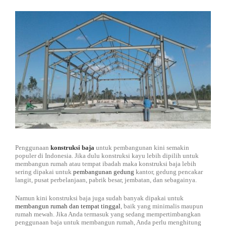
DISTRIBUTOR
Jasa Kontraktor
BLOG
Jasa Konsultan & Desain Perencanaan
HUBUNGI
Penggunaan
konstruksi baja
untuk pembangunan kini semakin
populer di Indonesia. Jika dulu konstruksi kayu lebih dipilih untuk
membangun rumah atau tempat ibadah maka konstruksi baja lebih
sering dipakai untuk
pembangunan gedung
kantor, gedung pencakar
langit, pusat perbelanjaan, pabrik besar, jembatan, dan sebagainya.
Namun kini konstruksi baja juga sudah banyak dipakai untuk
membangun rumah dan tempat tinggal
, baik yang minimalis maupun
rumah mewah. Jika Anda termasuk yang sedang mempertimbangkan
penggunaan baja untuk membangun rumah, Anda perlu menghitung