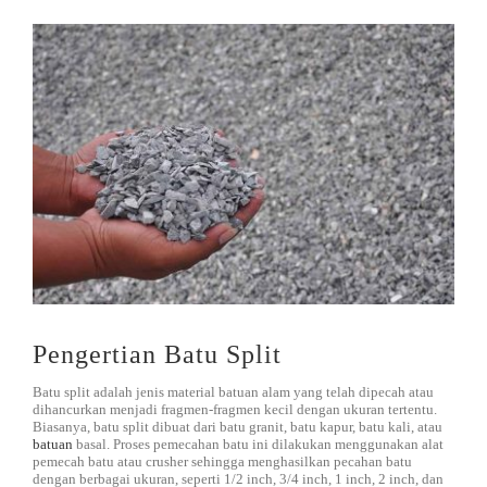
DISTRIBUTOR
Jasa Kontraktor
BLOG
Jasa Konsultan & Desain Perencanaan
HUBUNGI
Pengertian Batu Split
Batu split adalah jenis material batuan alam yang telah dipecah atau
dihancurkan menjadi fragmen-fragmen kecil dengan ukuran tertentu.
Biasanya, batu split dibuat dari batu granit, batu kapur, batu kali, atau
batuan
basal. Proses pemecahan batu ini dilakukan menggunakan alat
pemecah batu atau crusher sehingga menghasilkan pecahan batu
dengan berbagai ukuran, seperti 1/2 inch, 3/4 inch, 1 inch, 2 inch, dan