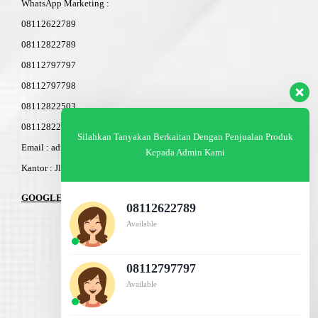
WhatsApp Marketing :
08112622789
08112822789
08112797797
08112797798
08112822503
08112822603
Silahkan Tanyakan Berkaitan Dengan Penjualan Produk
Email : admin@am-baja.com
Kepada Admin Kami
Kantor : Jl. Gatot Subroto 7b Semarang.
GOOGLE MAPS
08112622789
Available
08112797797
Available