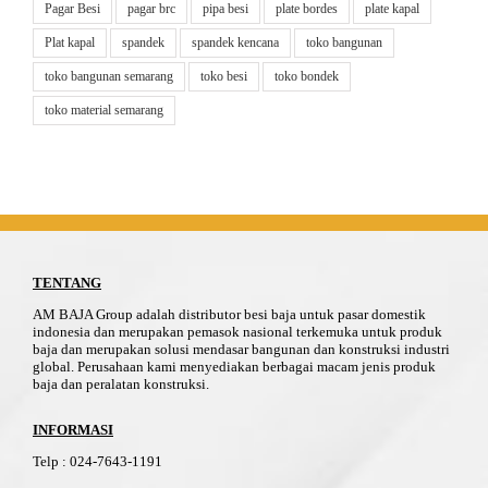
Pagar Besi
pagar brc
pipa besi
plate bordes
plate kapal
Plat kapal
spandek
spandek kencana
toko bangunan
toko bangunan semarang
toko besi
toko bondek
toko material semarang
TENTANG
AM BAJA Group adalah distributor besi baja untuk pasar domestik
indonesia dan merupakan pemasok nasional terkemuka untuk produk
baja dan merupakan solusi mendasar bangunan dan konstruksi industri
global. Perusahaan kami menyediakan berbagai macam jenis produk
baja dan peralatan konstruksi.
INFORMASI
Telp
:
024-76
4
3-11
91