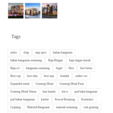
Tags
asbes
Atap
atap upvc
bahan bangunan
bahan bangunan semarang
Baja Ringan
baja ringan murah
Baja wf
bangunan semarang
begel
Besi
besi beton
Besi cnp
besi siku
besi unp
bondek
ember cor
Expanded metal
Genteng Metal
Genteng Metal Pasir
Genteng Metal Warna
hari kartini
hut ri
jual baha bangunan
jual bahan bangunan
kartini
Kawat Bronjong
Kontruksi
Lisplang
Material Bangunan
material semarang
nok genteng