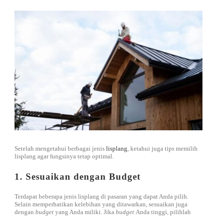
DISTRIBUTOR
Jasa Kontraktor
BLOG
Jasa Konsultan & Desain Perencanaan
HUBUNGI
Setelah mengetahui berbagai jenis
lisplang
, ketahui juga tips memilih
lisplang agar fungsinya tetap optimal.
1. Sesuaikan dengan Budget
Terdapat beberapa jenis lisplang di pasaran yang dapat Anda pilih.
Selain memperhatikan kelebihan yang ditawarkan, sesuaikan juga
dengan
budget
yang Anda miliki. Jika
budget
Anda tinggi, pilihlah