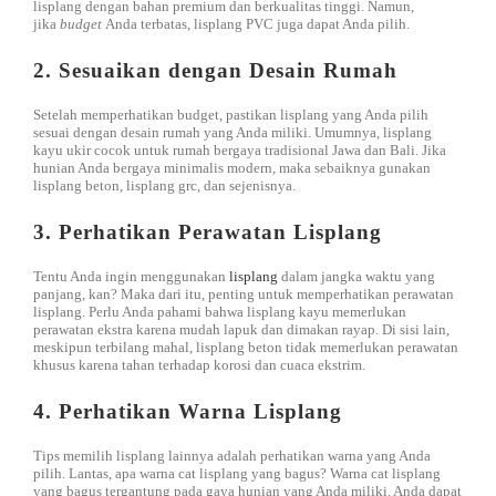
lisplang dengan bahan premium dan berkualitas tinggi. Namun,
jika
budget
Anda terbatas, lisplang PVC juga dapat Anda pilih.
2. Sesuaikan dengan Desain Rumah
Setelah memperhatikan budget, pastikan lisplang yang Anda pilih
sesuai dengan desain rumah yang Anda miliki. Umumnya, lisplang
kayu ukir cocok untuk rumah bergaya tradisional Jawa dan Bali. Jika
hunian Anda bergaya minimalis modern, maka sebaiknya gunakan
lisplang beton, lisplang grc, dan sejenisnya.
3. Perhatikan Perawatan Lisplang
Tentu Anda ingin menggunakan
lisplang
dalam jangka waktu yang
panjang, kan? Maka dari itu, penting untuk memperhatikan perawatan
lisplang. Perlu Anda pahami bahwa lisplang kayu memerlukan
perawatan ekstra karena mudah lapuk dan dimakan rayap. Di sisi lain,
meskipun terbilang mahal, lisplang beton tidak memerlukan perawatan
khusus karena tahan terhadap korosi dan cuaca ekstrim.
4. Perhatikan Warna Lisplang
Tips memilih lisplang lainnya adalah perhatikan warna yang Anda
pilih. Lantas, apa warna cat lisplang yang bagus? Warna cat lisplang
yang bagus tergantung pada gaya hunian yang Anda miliki. Anda dapat