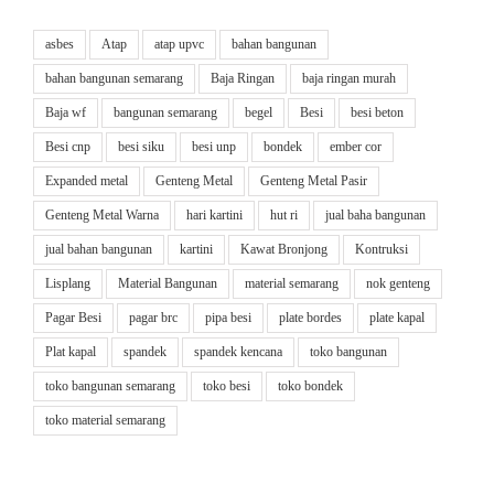
asbes
Atap
atap upvc
bahan bangunan
bahan bangunan semarang
Baja Ringan
baja ringan murah
Baja wf
bangunan semarang
begel
Besi
besi beton
Besi cnp
besi siku
besi unp
bondek
ember cor
Expanded metal
Genteng Metal
Genteng Metal Pasir
Genteng Metal Warna
hari kartini
hut ri
jual baha bangunan
jual bahan bangunan
kartini
Kawat Bronjong
Kontruksi
Lisplang
Material Bangunan
material semarang
nok genteng
Pagar Besi
pagar brc
pipa besi
plate bordes
plate kapal
Plat kapal
spandek
spandek kencana
toko bangunan
toko bangunan semarang
toko besi
toko bondek
toko material semarang