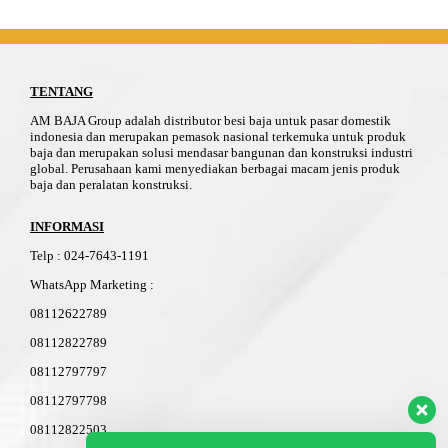
TENTANG
AM BAJA Group adalah distributor besi baja untuk pasar domestik
indonesia dan merupakan pemasok nasional terkemuka untuk produk
baja dan merupakan solusi mendasar bangunan dan konstruksi industri
global. Perusahaan kami menyediakan berbagai macam jenis produk
baja dan peralatan konstruksi.
INFORMASI
Telp
:
024-76
4
3-11
91
WhatsApp Marketing :
08112622789
08112822789
08112797797
08112797798
08112822503